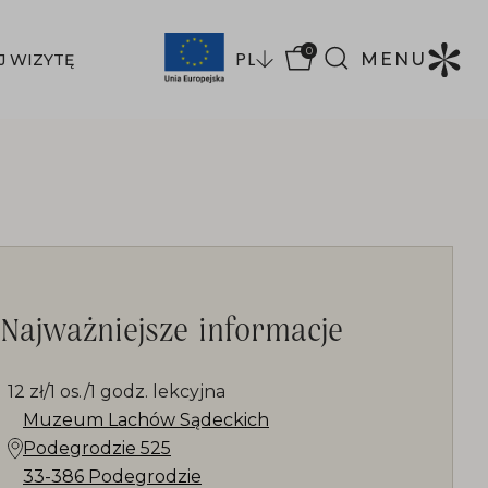
0
PL
MENU
J WIZYTĘ
Najważniejsze informacje
12 zł/1 os./1 godz. lekcyjna
Muzeum Lachów Sądeckich
Podegrodzie 525
33-386 Podegrodzie