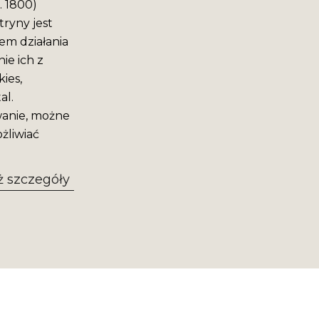
. 1800)
ryny jest
em działania
ie ich z
ies,
al.
wanie, możne
żliwiać
 szczegóły