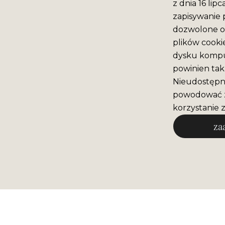
z dnia 16 lip
zapisywanie 
dozwolone o 
plików cooki
dysku komput
powinien tak
Nieudostępni
powodować z
korzystanie z
za