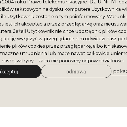
ca 2004 roku Prawo telekomunikacyjne (Dz. U. Nr 171, poz
plików tekstowych na dysku komputera Użytkownika wit
ile Użytkownik zostanie o tym poinformowany. Warunki
es jest ich akceptacja przez przeglądarkę oraz nieusuwan
era. Jeżeli Użytkownik nie chce udostępnić plików cook
ą opcję wyłączyć w przeglądarce nim odwiedzi nasz port
enie plików cookies przez przeglądarkę, albo ich skaso
naczne utrudnienia lub może nawet całkowicie uniemo
 naszej witryny – za co nie ponosimy odpowiedzialności.
akceptuj
odmowa
pokaż
zezwól na wybrane