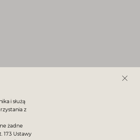
ika i służą
rzystania z
ane żadne
t. 173 Ustawy