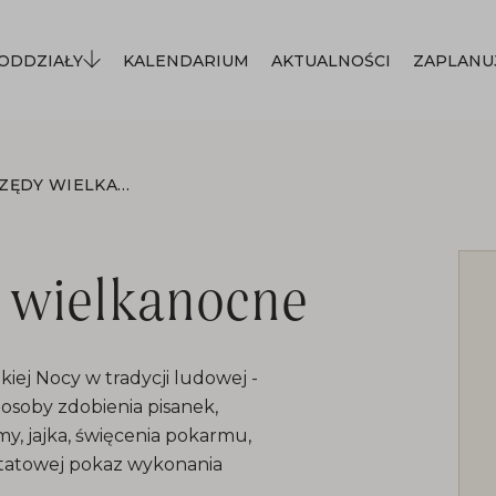
ODDZIAŁY
KALENDARIUM
AKTUALNOŚCI
ZAPLANU
ZWYCZAJE I OBRZĘDY WIELKANOCNE
y wielkanocne
iej Nocy w tradycji ludowej -
osoby zdobienia pisanek,
y, jajka, święcenia pokarmu,
ztatowej pokaz wykonania