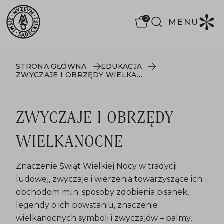
0
MENU
STRONA GŁÓWNA
EDUKACJA
ZWYCZAJE I OBRZĘDY WIELKANOCNE
ZWYCZAJE I OBRZĘDY
WIELKANOCNE
Znaczenie Świąt Wielkiej Nocy w tradycji
ludowej, zwyczaje i wierzenia towarzyszące ich
obchodom m.in. sposoby zdobienia pisanek,
legendy o ich powstaniu, znaczenie
wielkanocnych symboli i zwyczajów – palmy,