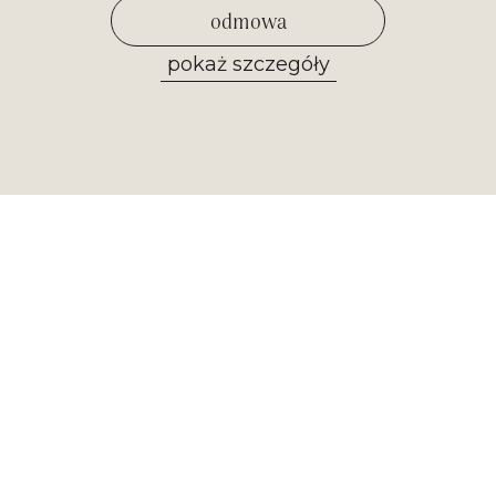
odmowa
pokaż szczegóły
zezwól na wybrane
Newsletter
Otrzymuj najważniejsze informacje z
naszego muzeum. Zapisz się już
teraz!