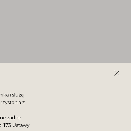
ika i służą
rzystania z
ane żadne
t. 173 Ustawy