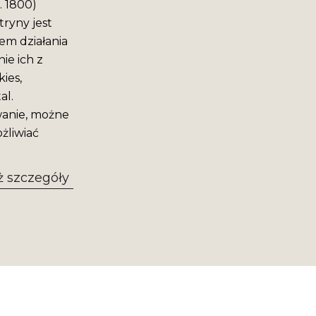
. 1800)
ryny jest
em działania
ie ich z
ies,
al.
wanie, możne
żliwiać
 szczegóły