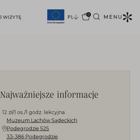
0
PL
MENU
J WIZYTĘ
Najważniejsze informacje
12 zł/1 os./1 godz. lekcyjna
Muzeum Lachów Sądeckich
Podegrodzie 525
33-386 Podegrodzie