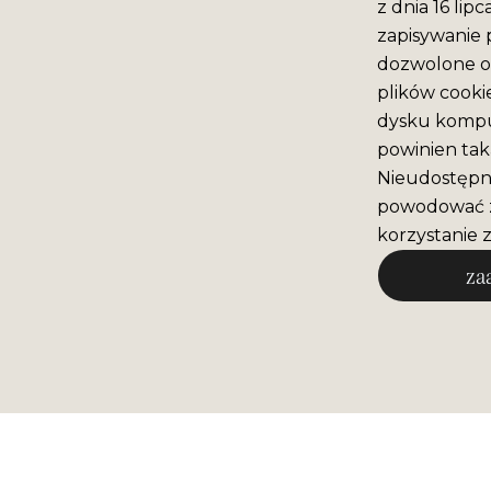
z dnia 16 lip
zapisywanie 
dozwolone o 
plików cooki
dysku komput
powinien tak
Nieudostępni
powodować z
korzystanie z
za