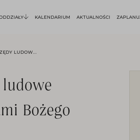
ODDZIAŁY
KALENDARIUM
AKTUALNOŚCI
ZAPLANU
ZWYCZAJE I OBRZĘDY LUDOWE ZWIĄZANE ZE ŚWIĘTAMI BOŻEGO NARODZENIA
y ludowe
ami Bożego