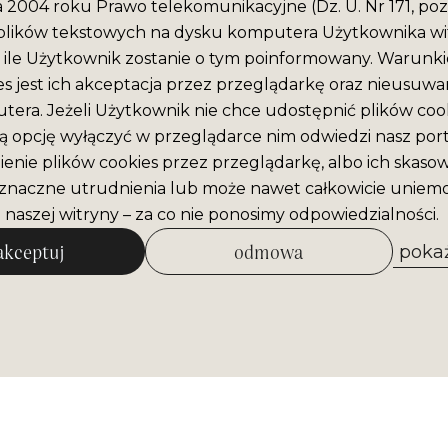
ca 2004 roku Prawo telekomunikacyjne (Dz. U. Nr 171, poz
plików tekstowych na dysku komputera Użytkownika wit
ile Użytkownik zostanie o tym poinformowany. Warunki
es jest ich akceptacja przez przeglądarkę oraz nieusuwan
era. Jeżeli Użytkownik nie chce udostępnić plików cook
ą opcję wyłączyć w przeglądarce nim odwiedzi nasz port
enie plików cookies przez przeglądarkę, albo ich skaso
naczne utrudnienia lub może nawet całkowicie uniemo
 naszej witryny – za co nie ponosimy odpowiedzialności.
akceptuj
odmowa
pokaż
zezwól na wybrane