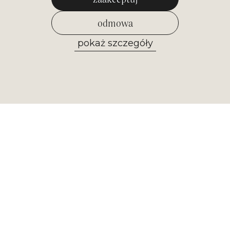
odmowa
pokaż szczegóły
zezwól na wybrane
Newsletter
Otrzymuj najważniejsze informacje z
naszego muzeum. Zapisz się już