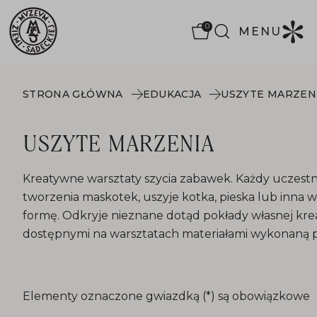
0
MENU
STRONA GŁÓWNA
EDUKACJA
USZYTE MARZEN
USZYTE MARZENIA
Kreatywne warsztaty szycia zabawek. Każdy uczestni
tworzenia maskotek, uszyje kotka, pieska lub inna w
formę. Odkryje nieznane dotąd pokłady własnej kre
dostępnymi na warsztatach materiałami wykonaną p
T_FORM_EDUCATION_TITLE
Elementy oznaczone gwiazdką (*) są obowiązkowe