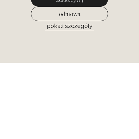
odmowa
pokaż szczegóły
zezwól na wybrane
Newsletter
Otrzymuj najważniejsze informacje z
naszego muzeum. Zapisz się już