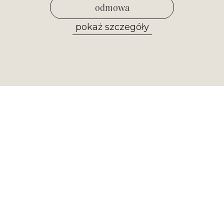
odmowa
pokaż szczegóły
zezwól na wybrane
Newsletter
Otrzymuj najważniejsze informacje z
naszego muzeum. Zapisz się już
teraz!