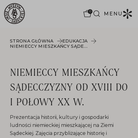
0
MENU
STRONA GŁÓWNA
EDUKACJA
NIEMIECCY MIESZKAŃCY SĄDECCZYZNY OD XVIII DO I POŁOWY XX W.
NIEMIECCY MIESZKAŃCY
SĄDECCZYZNY OD XVIII DO
I POŁOWY XX W.
Prezentacja historii, kultury i gospodarki
ludności niemieckiej mieszkającej na Ziemi
Sądeckiej. Zajęcia przybliżające historię i