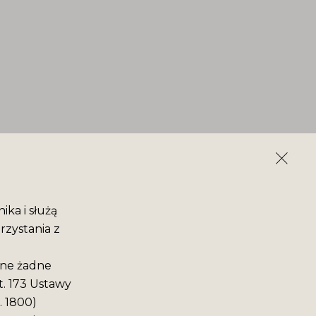
ika i służą
rzystania z
ane żadne
t. 173 Ustawy
. 1800)