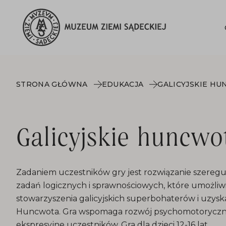
STRONA GŁÓWNA
EDUKACJA
GALICYJSKIE H
Galicyjskie huncwo
Zadaniem uczestników gry jest rozwiązanie szeregu
zadań logicznych i sprawnościowych, które umożliwi
stowarzyszenia galicyjskich superbohaterów i uzyska
Huncwota. Gra wspomaga rozwój psychomotoryczny 
ekspresyjne uczestników. Gra dla dzieci 12-16 lat.