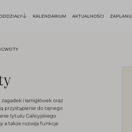
ODDZIAŁY
KALENDARIUM
AKTUALNOŚCI
ZAPLANU
UNCWOTY
ty
 zagadek i łamigłówek oraz
ą przystąpienie do tajnego
nie tytułu Galicyjskiego
a także rozwija funkcje