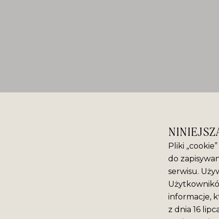
NINIEJSZ
Pliki „cookie
do zapisywan
serwisu. Używ
Użytkowników
informacje, k
z dnia 16 lip