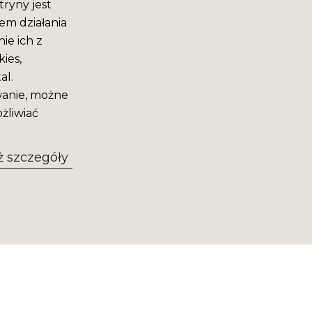
ryny jest
em działania
ie ich z
ies,
al.
wanie, możne
żliwiać
 szczegóły