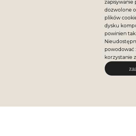
zapisywanie 
dozwolone o 
plików cooki
dysku komput
powinien tak
Nieudostępni
powodować z
korzystanie z
za