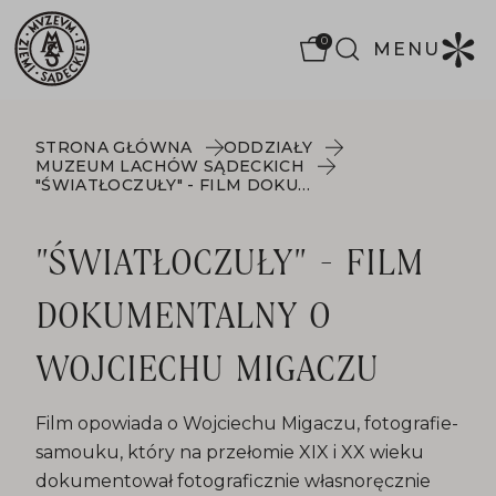
0
MENU
STRONA GŁÓWNA
ODDZIAŁY
MUZEUM LACHÓW SĄDECKICH
"ŚWIATŁOCZUŁY" - FILM DOKUMENTALNY O WOJCIECHU MIGACZU
"ŚWIATŁOCZUŁY" - FILM
DOKUMENTALNY O
WOJCIECHU MIGACZU
Film opowiada o Wojciechu Migaczu, fotografie-
samouku, który na przełomie XIX i XX wieku
dokumentował fotograficznie własnoręcznie