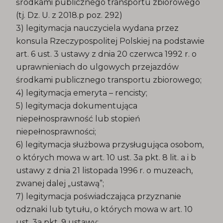
środkami publicznego transportu zbiorowego
(tj. Dz. U. z 2018.p poz. 292)
3) legitymacja nauczyciela wydana przez
konsula Rzeczypospolitej Polskiej na podstawie
art. 6 ust. 3 ustawy z dnia 20 czerwca 1992 r. o
uprawnieniach do ulgowych przejazdów
środkami publicznego transportu zbiorowego;
4) legitymacja emeryta – rencisty;
5) legitymacja dokumentująca
niepełnosprawność lub stopień
niepełnosprawności;
6) legitymacja służbowa przysługująca osobom,
o których mowa w art. 10 ust. 3a pkt. 8 lit. a i b
ustawy z dnia 21 listopada 1996 r. o muzeach,
zwanej dalej „ustawą”;
7) legitymacja poświadczająca przyznanie
odznaki lub tytułu, o których mowa w art. 10
ust. 3a pkt. 9 ustawy;