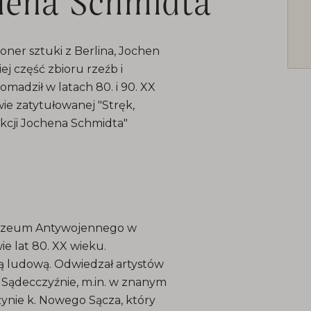
chena Schmidta"
ner sztuki z Berlina, Jochen
j część zbioru rzeźb i
madził w latach 80. i 90. XX
e zatytułowanej "Stręk,
ekcji Jochena Schmidta"
 Muzeum Antywojennego w
ie lat 80. XX wieku.
ką ludową. Odwiedzał artystów
 Sądecczyźnie, m.in. w znanym
ynie k. Nowego Sącza, który