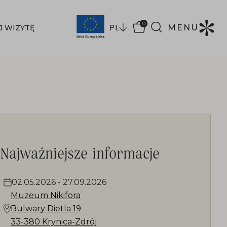
0
PL
MENU
J WIZYTĘ
Najważniejsze informacje
02.05.2026
-
27.09.2026
Muzeum Nikifora
Bulwary Dietla 19
33-380 Krynica-Zdrój