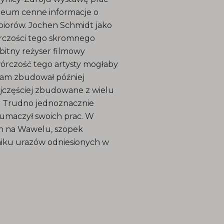
zeum cenne informacje o
zbiorów. Jochen Schmidt jako
órczości tego skromnego
bitny reżyser filmowy
wórczość tego artysty mogłaby
 Sam zbudował później
ajczęściej zbudowane z wielu
 Trudno jednoznacznie
 tłumaczył swoich prac. W
ch na Wawelu, szopek
niku urazów odniesionych w