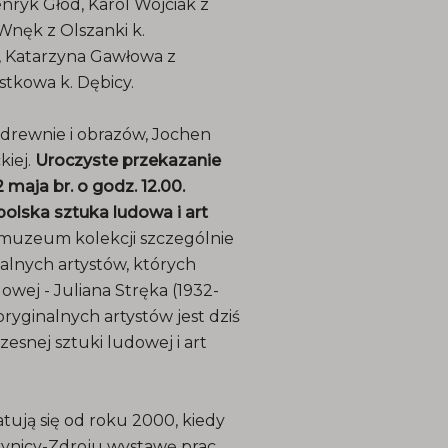
enryk Głód, Karol Wójciak z
 Wnęk z Olszanki k.
, Katarzyna Gawłowa z
ustkowa k. Dębicy.
w drewnie i obrazów, Jochen
kiej.
Uroczyste przekazanie
maja br. o godz. 12.00.
polska sztuka ludowa i art
uzeum kolekcji szczególnie
lnych artystów, których
owej - Juliana Stręka (1932-
ryginalnych artystów jest dziś
esnej sztuki ludowej i art
ją się od roku 2000, kiedy
rynicy-Zdroju wystawę prac