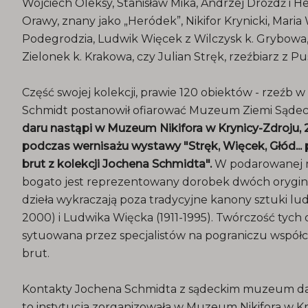
Wojciech Oleksy, Stanisław Mika, Andrzej Drożdż i H
Orawy, znany jako „Heródek”, Nikifor Krynicki, Maria
Podegrodzia, Ludwik Więcek z Wilczysk k. Grybowa
Zielonek k. Krakowa, czy Julian Stręk, rzeźbiarz z P
Część swojej kolekcji, prawie 120 obiektów - rzeźb 
Schmidt postanowił ofiarować Muzeum Ziemi Sądec
daru nastąpi w Muzeum Nikifora w Krynicy-Zdroju, 2 
podczas wernisażu wystawy "Stręk, Więcek, Głód... 
brut z kolekcji Jochena Schmidta".
W podarowanej m
bogato jest reprezentowany dorobek dwóch orygina
dzieła wykraczają poza tradycyjne kanony sztuki lud
2000) i Ludwika Więcka (1911-1995). Twórczość tych o
sytuowana przez specjalistów na pograniczu współcz
brut.
Kontakty Jochena Schmidta z sądeckim muzeum datu
to instytucja zorganizowała w Muzeum Nikifora w K