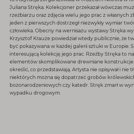
Juliana Stręka. Kolekcjoner przekazał wówczas mu
rzeźbiarzu oraz zdjęcia wielu jego prac z własnych 
jeden z pierwszych dostrzegł niezwykły wymiar tw
człowieka. Obecny na wernisażu wystawy Stręka wy
Krzysztof Krauze powiedział wtedy publicznie, że t
być pokazywana w każdej galerii sztuki w Europie.
interesującą kolekcję jego prac. Rzeźby Stręka to n
elementów skomplikowane drewniane konstrukcje.
określić, co przedstawiają. Artysta nie opisywał i nie
niektórych można się dopatrzeć grobów królewski
bożonarodzeniowych czy katedr. Stręk zmarł w wy
wypadku drogowym.