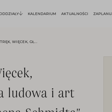
ODDZIAŁY
KALENDARIUM
AKTUALNOŚCI
ZAPLANU
WYSTAWA "STRĘK, WIĘCEK, GŁÓD...POLSKA SZTUKA LUDOWA I ART BRUT Z KOLEKCJI JOCHENA SCHMIDTA"
ięcek,
a ludowa i art