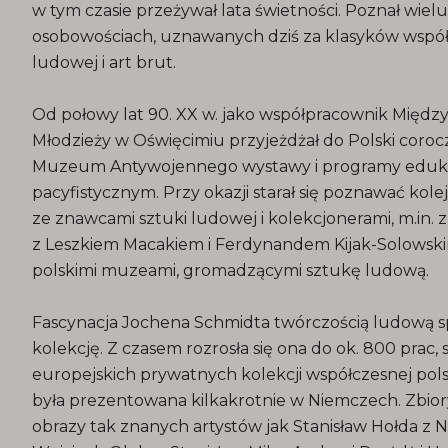
w tym czasie przeżywał lata świetności. Poznał wielu
osobowościach, uznawanych dziś za klasyków współc
ludowej i art brut.
Od połowy lat 90. XX w. jako współpracownik Mi
Młodzieży w Oświęcimiu przyjeżdżał do Polski coroczn
Muzeum Antywojennego wystawy i programy eduk
pacyfistycznym. Przy okazji starał się poznawać kolej
ze znawcami sztuki ludowej i kolekcjonerami, m.in.
z Leszkiem Macakiem i Ferdynandem Kijak-Solowskim.
polskimi muzeami, gromadzącymi sztukę ludową.
Fascynacja Jochena Schmidta twórczością ludową sp
kolekcję. Z czasem rozrosła się ona do ok. 800 prac, 
europejskich prywatnych kolekcji współczesnej polsk
była prezentowana kilkakrotnie w Niemczech. Zbior
obrazy tak znanych artystów jak Stanisław Hołda z 