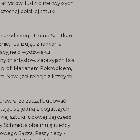
 artystów, ludzi o niezwykłych
zesnej polskiej sztuki
ędzynarodowego Domu Spotkań
ie, realizując z ramienia
acyjne o wydźwięku
nych artystów. Zaprzyjaźnił się
 z prof. Marianem Pokropkiem,
 Nawiązał relacje z licznymi
rawiła, że zaczął budować
stając się jedną z bogatszych
iej sztuki ludowej. Jej cześć
y Schmidta obejmują rzeźby i
Nowego Sącza, Paszyniacy -