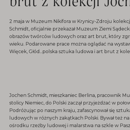
brut z kolekcji Jo
2 maja w Muzeum Nikifora w Krynicy-Zdroju kolekcjo
Schmidt, oficjalnie przekazał Muzeum Ziemi Sądeckie
obrazów twórców ludowych oraz art brut, który zgro
wieku. Podarowane prace można oglądać na wystawi
Więcek, Głód...polska sztuka ludowa i art brut z kol
Jochen Schmidt, mieszkaniec Berlina, pracownik
stolicy Niemiec, do Polski zaczął przyjeżdżać w połow
Podróżując po naszym kraju, zafascynował się sztu
ludowych w różnych zakątkach Polski. Bywał też na
ośrodku rzeźby ludowej i malarstwa na szkle w Pasz