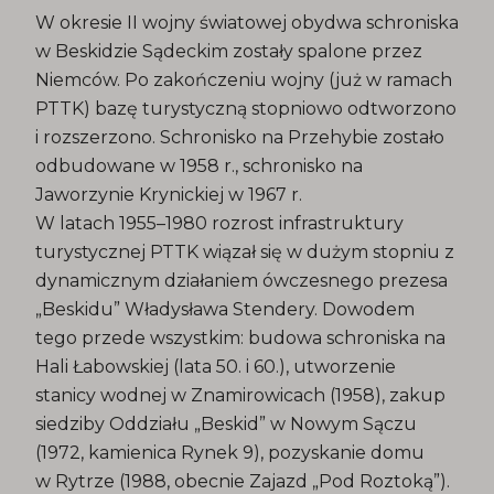
W okresie II wojny światowej obydwa schroniska
w Beskidzie Sądeckim zostały spalone przez
Niemców. Po zakończeniu wojny (już w ramach
PTTK) bazę turystyczną stopniowo odtworzono
i rozszerzono. Schronisko na Przehybie zostało
odbudowane w 1958 r., schronisko na
Jaworzynie Krynickiej w 1967 r.
W latach 1955–1980 rozrost infrastruktury
turystycznej PTTK wiązał się w dużym stopniu z
dynamicznym działaniem ówczesnego prezesa
„Beskidu” Władysława Stendery. Dowodem
tego przede wszystkim: budowa schroniska na
Hali Łabowskiej (lata 50. i 60.), utworzenie
stanicy wodnej w Znamirowicach (1958), zakup
siedziby Oddziału „Beskid” w Nowym Sączu
(1972, kamienica Rynek 9), pozyskanie domu
w Rytrze (1988, obecnie Zajazd „Pod Roztoką”).