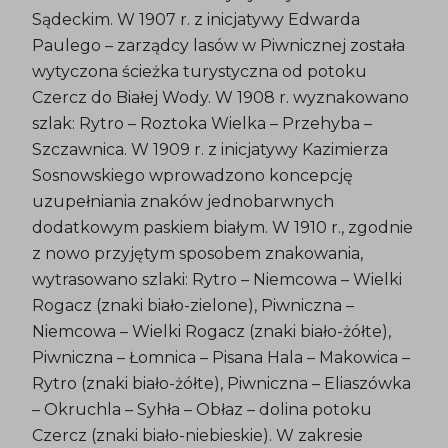
Sądeckim. W 1907 r. z inicjatywy Edwarda
Paulego – zarządcy lasów w Piwnicznej została
wytyczona ścieżka turystyczna od potoku
Czercz do Białej Wody. W 1908 r. wyznakowano
szlak: Rytro – Roztoka Wielka – Przehyba –
Szczawnica. W 1909 r. z inicjatywy Kazimierza
Sosnowskiego wprowadzono koncepcję
uzupełniania znaków jednobarwnych
dodatkowym paskiem białym. W 1910 r., zgodnie
z nowo przyjętym sposobem znakowania,
wytrasowano szlaki: Rytro – Niemcowa – Wielki
Rogacz (znaki biało-zielone), Piwniczna –
Niemcowa – Wielki Rogacz (znaki biało-żółte),
Piwniczna – Łomnica – Pisana Hala – Makowica –
Rytro (znaki biało-żółte), Piwniczna – Eliaszówka
– Okruchla – Syhła – Obłaz – dolina potoku
Czercz (znaki biało-niebieskie). W zakresie