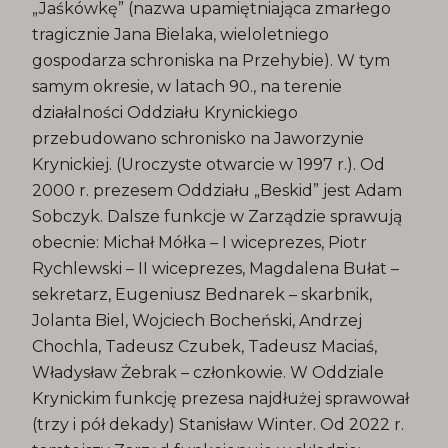
„Jaśkówkę” (nazwa upamiętniająca zmarłego
tragicznie Jana Bielaka, wieloletniego
gospodarza schroniska na Przehybie). W tym
samym okresie, w latach 90., na terenie
działalności Oddziału Krynickiego
przebudowano schronisko na Jaworzynie
Krynickiej. (Uroczyste otwarcie w 1997 r.). Od
2000 r. prezesem Oddziału „Beskid” jest Adam
Sobczyk. Dalsze funkcje w Zarządzie sprawują
obecnie: Michał Mółka – I wiceprezes, Piotr
Rychlewski – II wiceprezes, Magdalena Bułat –
sekretarz, Eugeniusz Bednarek – skarbnik,
Jolanta Biel, Wojciech Bocheński, Andrzej
Chochla, Tadeusz Czubek, Tadeusz Maciaś,
Władysław Żebrak – członkowie. W Oddziale
Krynickim funkcję prezesa najdłużej sprawował
(trzy i pół dekady) Stanisław Winter. Od 2022 r.