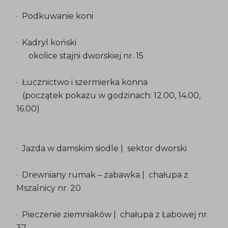
· Podkuwanie koni
· Kadryl koński
okolice stajni dworskiej nr. 15
· Łucznictwo i szermierka konna
(początek pokazu w godzinach: 12.00, 14.00,
16.00)
· Jazda w damskim siodle | sektor dworski
· Drewniany rumak – zabawka | chałupa z
Mszalnicy nr. 20
· Pieczenie ziemniaków | chałupa z Łabowej nr.
37