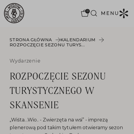
0
MENU
STRONA GŁÓWNA
KALENDARIUM
ROZPOCZĘCIE SEZONU TURYSTYCZNEGO W SKANSENIE
Wydarzenie
ROZPOCZĘCIE SEZONU
TURYSTYCZNEGO W
SKANSENIE
„Wiśta…Wio.. - Zwierzęta na wsi” - imprezą
plenerową pod takim tytułem otwieramy sezon