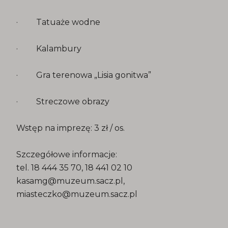
· Tatuaże wodne
· Kalambury
· Gra terenowa „Lisia gonitwa”
· Streczowe obrazy
Wstęp na imprezę: 3 zł / os.
Szczegółowe informacje:
tel. 18 444 35 70, 18 441 02 10
kasamg@muzeum.sacz.pl,
miasteczko@muzeum.sacz.pl