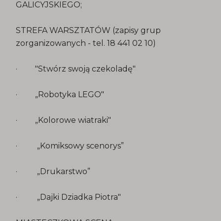
GALICYJSKIEGO;
STREFA WARSZTATÓW (zapisy grup
zorganizowanych - tel. 18 441 02 10)
· "Stwórz swoją czekoladę"
· „Robotyka LEGO"
· „Kolorowe wiatraki"
· „Komiksowy scenorys”
· „Drukarstwo”
· „Dajki Dziadka Piotra"