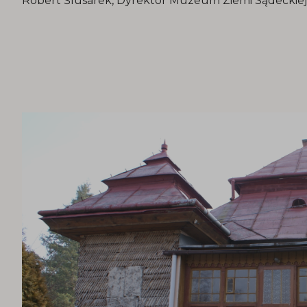
Robert Ślusarek, Dyrektor Muzeum Ziemi Sądeckiej