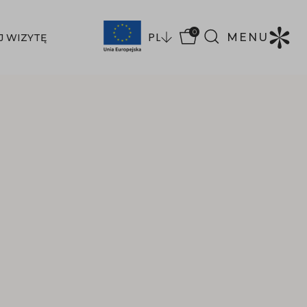
0
PL
MENU
J WIZYTĘ