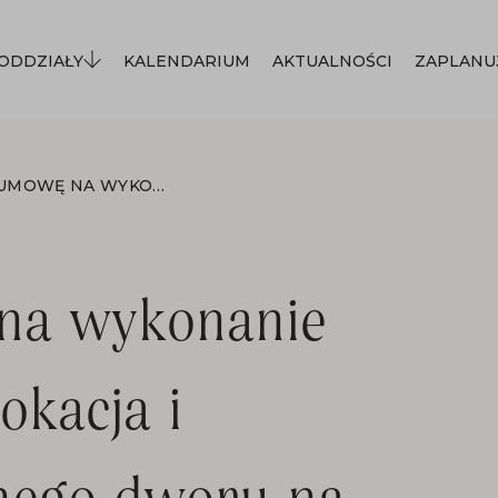
ODDZIAŁY
KALENDARIUM
AKTUALNOŚCI
ZAPLANU
PODPISANO UMOWĘ NA WYKONANIE ZADANIA PN. „TRANSLOKACJA I ADAPTACJA DREWNIANEGO DWORU NA CELE KULTURALNO–SPOŁECZNE Z WIELOGŁÓW DO SĄDECKIEGO PARKU ETNOGRAFICZNEGO”
na wykonanie
okacja i
nego dworu na