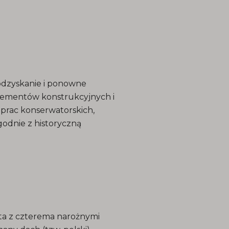
odzyskanie i ponowne
elementów konstrukcyjnych i
prac konserwatorskich,
godnie z historyczną
ta z czterema narożnymi