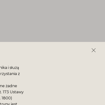
ika i służą
rzystania z
ane żadne
t. 173 Ustawy
. 1800)
ryny jest