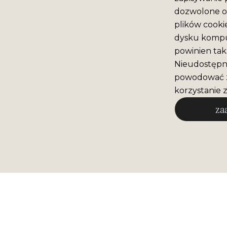
dozwolone o 
plików cooki
dysku komput
powinien tak
Nieudostępni
powodować z
korzystanie z
za