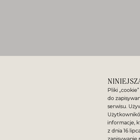
NINIEJSZ
Pliki „cookie
do zapisywan
serwisu. Używ
Użytkowników
informacje, k
z dnia 16 lip
zapisywanie 