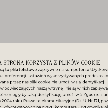
A STRONA KORZYSTA Z PLIKÓW COOKIE
” są to pliki tekstowe zapisywne na komputerze Użytkown
ia preferencji i ustawień wykorzystywanych prodczas ko
ane przez nas pliki cookie nie umożliwiają identyfikacji
 odwiedzających naszą witrynę i nie są w nich zapisyw
tóre mogły by taką identyfikację umożliwić. Zgodnie z ar
ca 2004 roku Prawo telekomunikacyjne (Dz. U. Nr 171, poz
plików tekstowych na dysku komputera Użytkownika wit