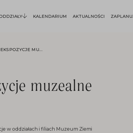
ODDZIAŁY
KALENDARIUM
AKTUALNOŚCI
ZAPLANU
24 KWIETNIA EKSPOZYCJE MUZEALNE BĘDĄ NIECZYNNE
zycje muzealne
cje w oddziałach i filiach Muzeum Ziemi