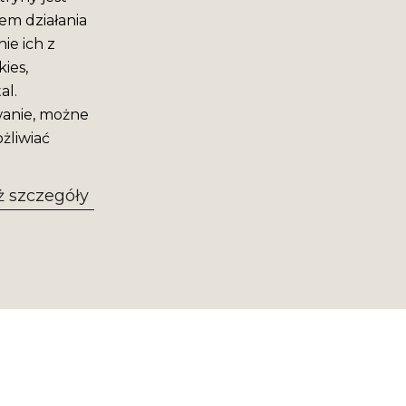
em działania
ie ich z
ies,
al.
wanie, możne
żliwiać
 szczegóły