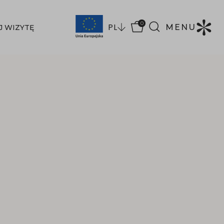
0
PL
MENU
J WIZYTĘ